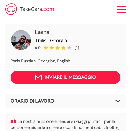
TakeCars
.com
Lasha
Tbilisi,
Georgia
4.0
(1)
Parla Russian, Georgian, English.
INVIARE IL MESSAGGIO
ORARIO DI LAVORO
La nostra missione è rendere i viaggi più facili per le
persone e aiutarle a creare ricordi indimenticabili. Inoltre,