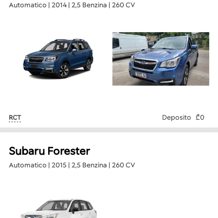
Automatico | 2014 | 2,5 Benzina | 260 CV
Deposito
₾0
RCT
Subaru Forester
Automatico | 2015 | 2,5 Benzina | 260 CV