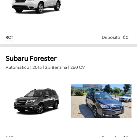
Deposito
₾0
RCT
Subaru Forester
Automatico | 2015 | 2,5 Benzina | 260 CV