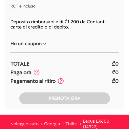
RCT
è incluso
Deposito rimborsabile di
₾1 200
da Contanti,
carte di credito o di debito.
Ho un coupon
TOTALE
₾0
Paga ora
₾0
Pagamento al ritiro
₾0
PRENOTA ORA
Lexus LX600
Noleggio auto
Georgia
Tbilisi
(14927)