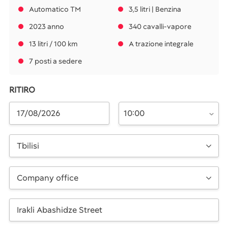
Automatico TM
3,5 litri | Benzina
2023 anno
340 cavalli-vapore
13 litri / 100 km
A trazione integrale
7 posti a sedere
RITIRO
10:00
Tbilisi
Company office