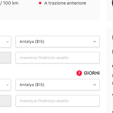
i / 100 km
A trazione anteriore
Antalya ($15)
GIORNI
7
Antalya ($15)