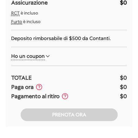
Assicurazione
$0
RCT
è incluso
Furto
è incluso
Deposito rimborsabile di
$500
da Contanti.
Ho un coupon
TOTALE
$0
Paga ora
$0
Pagamento al ritiro
$0
PRENOTA ORA