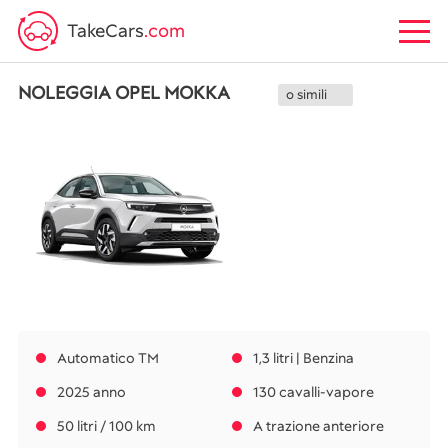
TakeCars
.com
NOLEGGIA OPEL MOKKA
o simili
Automatico TM
1,3 litri | Benzina
2025 anno
130 cavalli-vapore
50 litri / 100 km
A trazione anteriore