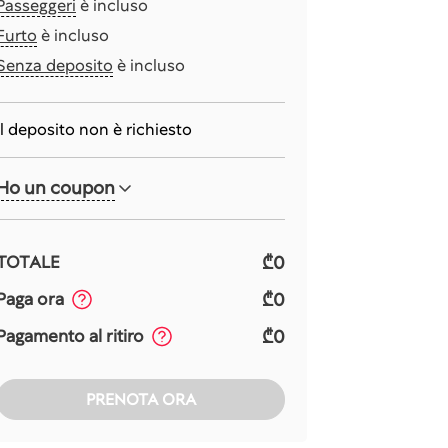
Passeggeri
è incluso
Furto
è incluso
Senza deposito
è incluso
Il deposito non è richiesto
Ho un coupon
₾0
TOTALE
₾0
Paga ora
₾0
Pagamento al ritiro
PRENOTA ORA