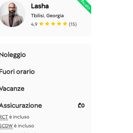
Verificato
Lasha
Tbilisi
,
Georgia
4,9
(15)
Noleggio
Fuori orario
Vacanze
Assicurazione
₾0
RCT
è incluso
SCDW
è incluso