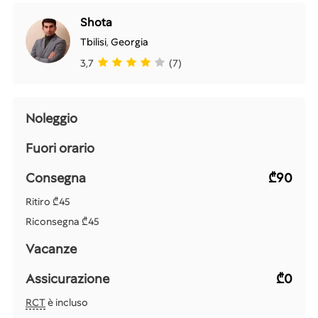
Shota
Tbilisi
,
Georgia
3,7
(7)
Noleggio
Fuori orario
Consegna
₾90
Ritiro
₾45
Riconsegna
₾45
Vacanze
Assicurazione
₾0
RCT
è incluso