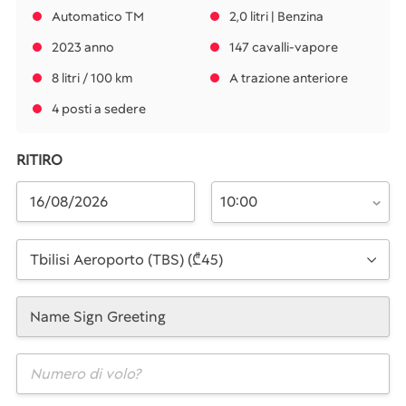
Automatico TM
2,0 litri | Benzina
2023 anno
147 cavalli-vapore
8 litri / 100 km
A trazione anteriore
4 posti a sedere
RITIRO
10:00
Tbilisi Aeroporto (TBS) (₾45)
Name Sign Greeting