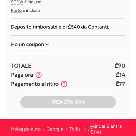
SCDW
è incluso
Furto
è incluso
Deposito rimborsabile di
₾540
da Contanti.
Ho un coupon
TOTALE
₾90
Paga ora
₾14
Pagamento al ritiro
₾77
PRENOTA ORA
Hyundai Elantra
Noleggio auto
Georgia
Tbilisi
(15114)