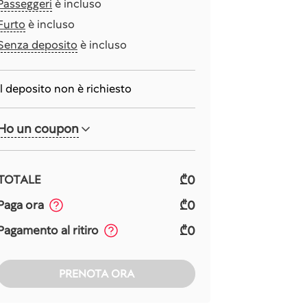
Passeggeri
è incluso
Furto
è incluso
Senza deposito
è incluso
Il deposito non è richiesto
Ho un coupon
₾0
TOTALE
₾0
Paga ora
₾0
Pagamento al ritiro
PRENOTA ORA