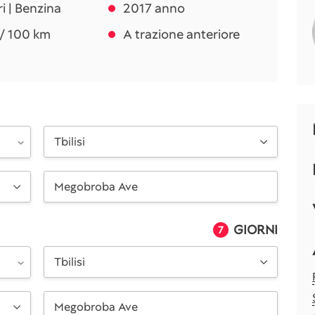
tri | Benzina
2017 anno
i / 100 km
A trazione anteriore
Tbilisi
GIORNI
7
Tbilisi