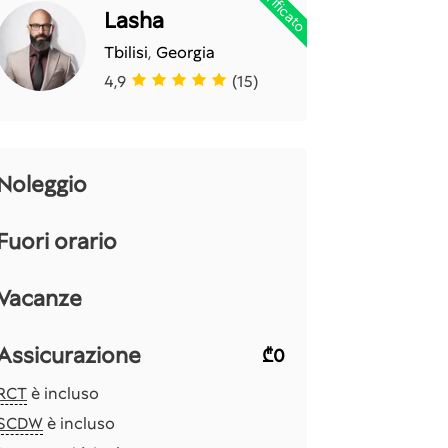
Verificato
Lasha
Tbilisi
,
Georgia
4,9
(15)
Noleggio
Fuori orario
Vacanze
Assicurazione
₾0
RCT
è incluso
SCDW
è incluso