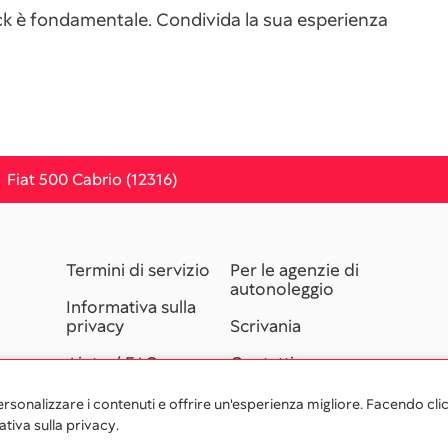
back è fondamentale. Condivida la sua esperienza
Fiat 500 Cabrio (12316)
Termini di servizio
Per le agenzie di
autonoleggio
Informativa sulla
privacy
Scrivania
Aiuto / FAQ
Contatti
Programma di
personalizzare i contenuti e offrire un'esperienza migliore. Facendo clic
affiliazione
tiva sulla privacy.