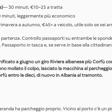
s)
— 30 minuti, €10–25 a tratta
minuti, leggermente più economico
imavera a autunno, €45+ a veicolo, utile solo se sei a
a partenza. Controllo passaporti su entrambe le spond
Passaporto in tasca e, se serve in base alla cittadinan
anificato a giugno un giro Riviera albanese più Corfù c
no mollato il colpo, lasciato la macchina al parcheggio d
rfù entro le dieci, di nuovo in Albania al tramonto.
Saranda ha parcheggio proprio. Vicino al porto c'è un