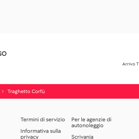
SO
Arrivo T
Traghetto Corfù
Termini di servizio
Per le agenzie di
autonoleggio
Informativa sulla
privacy
Scrivania