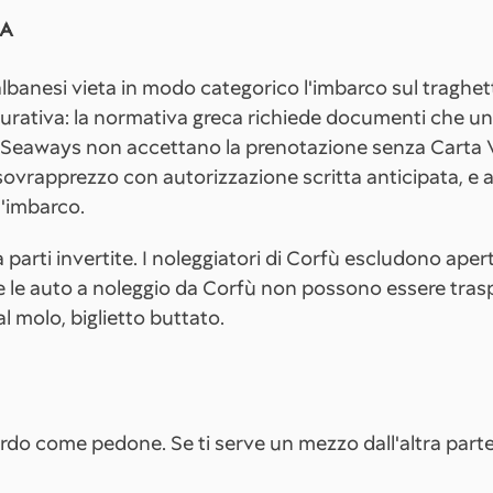
SA
lbanesi vieta in modo categorico l'imbarco sul traghett
curativa: la normativa greca richiede documenti che u
an Seaways non accettano la prenotazione senza Carta 
ovrapprezzo con autorizzazione scritta anticipata, e 
l'imbarco.
a parti invertite. I noleggiatori di Corfù escludono aper
 le auto a noleggio da Corfù non possono essere traspo
l molo, biglietto buttato.
bordo come pedone. Se ti serve un mezzo dall'altra part