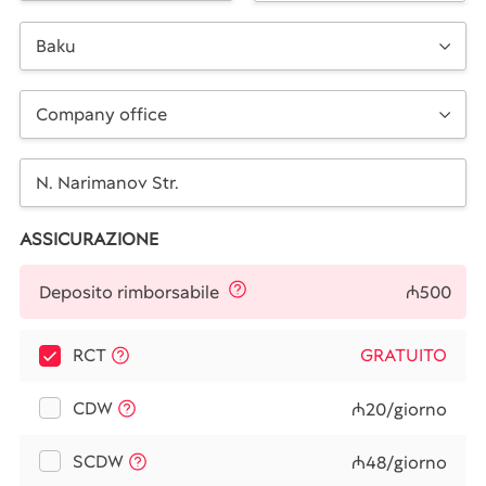
Baku
Company office
ASSICURAZIONE
₼500
Deposito rimborsabile
RCT
GRATUITO
CDW
₼20/giorno
SCDW
₼48/giorno