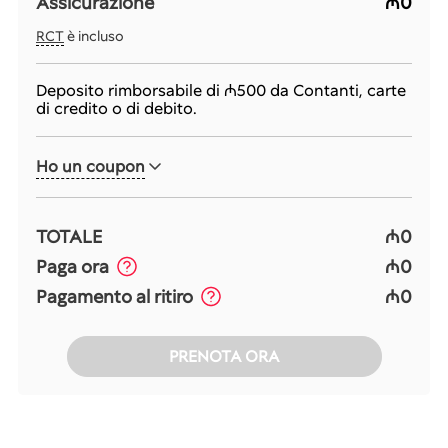
Assicurazione
₼0
RCT
è incluso
Deposito rimborsabile di
₼500
da Contanti, carte
di credito o di debito.
Ho un coupon
TOTALE
₼0
Paga ora
₼0
Pagamento al ritiro
₼0
PRENOTA ORA