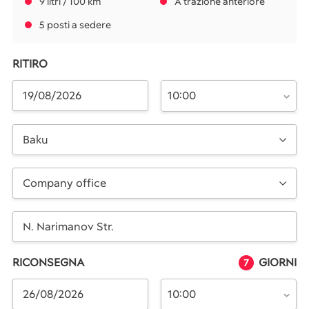
9 litri / 100 km
A trazione anteriore
5 posti a sedere
RITIRO
10:00
Baku
Company office
RICONSEGNA
GIORNI
7
10:00