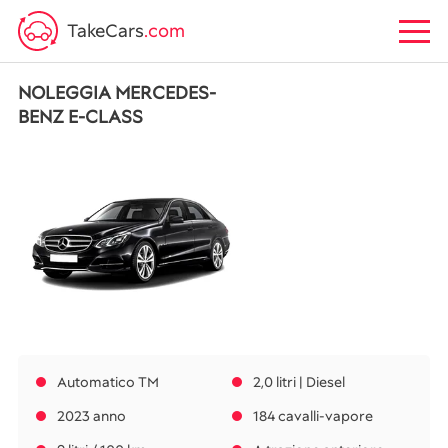
TakeCars
.com
NOLEGGIA MERCEDES-
BENZ E-CLASS
Automatico TM
2,0 litri | Diesel
2023 anno
184 cavalli-vapore