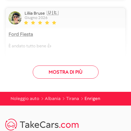
🇩🇪
Liliia Bruse
Giugno 2026
Ford Fiesta
È andato tutto bene 👍
MOSTRA DI PIÙ
Noleggio auto
Albania
Tirana
Enrigen
TakeCars
.com