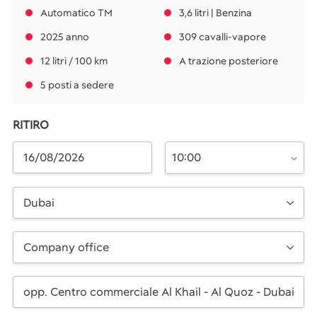
Automatico TM
3,6 litri | Benzina
2025 anno
309 cavalli-vapore
12 litri / 100 km
A trazione posteriore
5 posti a sedere
RITIRO
10:00
Dubai
Company office