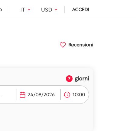
IT
USD
o
ACCEDI
Recensioni
giorni
7
roporto (TZX)
10:00