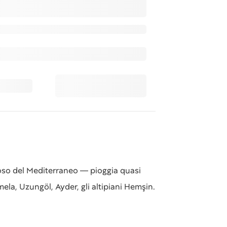
voso del Mediterraneo — pioggia quasi
mela, Uzungöl, Ayder, gli altipiani Hemşin.