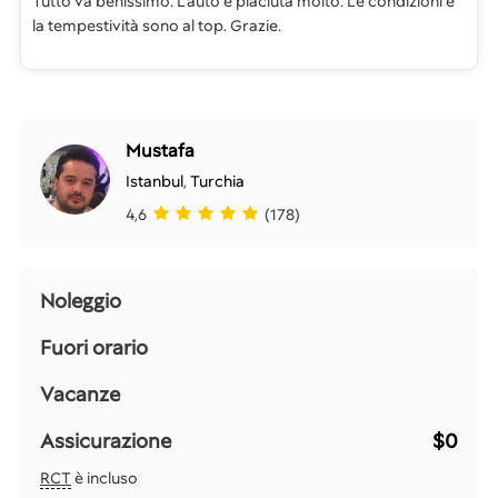
Tutto va benissimo. L'auto è piaciuta molto. Le condizioni e
la tempestività sono al top. Grazie.
Mustafa
Istanbul
,
Turchia
4,6
(178)
Noleggio
Fuori orario
Vacanze
Assicurazione
$0
RCT
è incluso