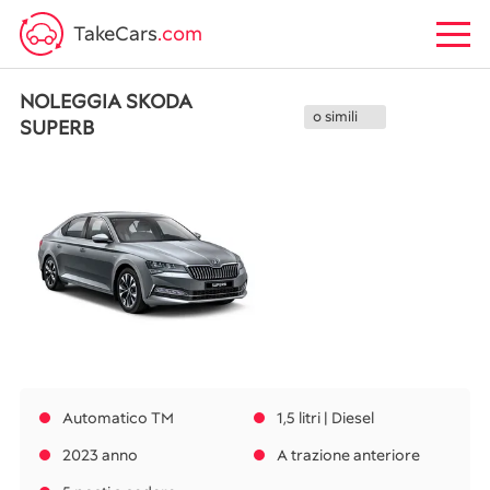
TakeCars
.com
NOLEGGIA SKODA
o simili
SUPERB
Automatico TM
1,5 litri | Diesel
2023 anno
A trazione anteriore