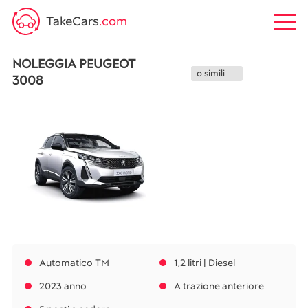
TakeCars
.com
NOLEGGIA PEUGEOT
o simili
3008
Automatico TM
1,2 litri | Diesel
2023 anno
A trazione anteriore