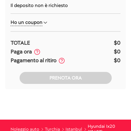
Il deposito non è richiesto
Ho un coupon
TOTALE
$0
Paga ora
$0
Pagamento al ritiro
$0
PRENOTA ORA
Hyundai Ix20
Noleggio auto
Turchia
Istanbul