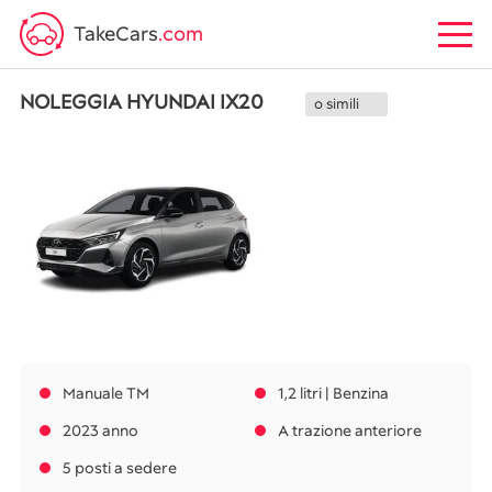
TakeCars
.com
NOLEGGIA HYUNDAI IX20
o simili
Manuale TM
1,2 litri | Benzina
2023 anno
A trazione anteriore
5 posti a sedere