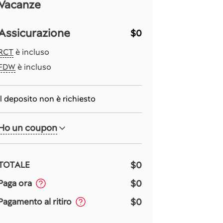
Vacanze
Assicurazione
$0
RCT
è incluso
FDW
è incluso
Il deposito non è richiesto
Ho un coupon
$0
TOTALE
$0
Paga ora
$0
Pagamento al ritiro