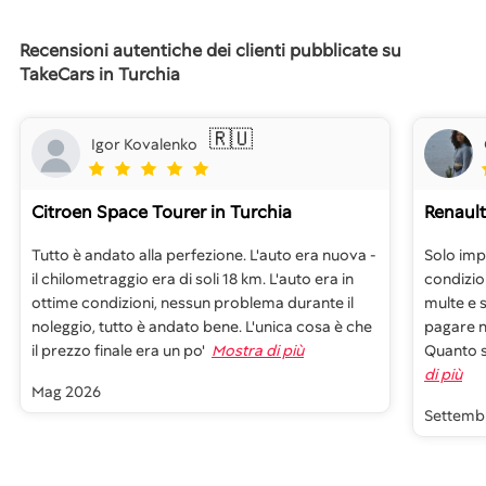
Recensioni autentiche dei clienti pubblicate su
TakeCars in Turchia
🇷🇺
Igor Kovalenko
Citroen Space Tourer
in Turchia
Renault
Tutto è andato alla perfezione. L'auto era nuova -
Solo imp
il chilometraggio era di soli 18 km. L'auto era in
condizio
ottime condizioni, nessun problema durante il
multe e 
noleggio, tutto è andato bene. L'unica cosa è che
pagare n
il prezzo finale era un po'
Mostra di più
Quanto sc
di più
Mag 2026
Settemb