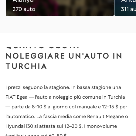
270 auto
311 a
QUANTO COSTA
NOLEGGIARE UN'AUTO IN
TURCHIA
I prezzi seguono la stagione. In bassa stagione una
FIAT Egea — l'auto a noleggio più comune in Turchia
— parte da 8–10 $ al giorno col manuale e 12–15 $ per
l'automatico. La fascia media come Renault Megane o
Hyundai i30 si attesta sui 12–20 $. I monovolume
familiari vanno sui 60–80 $.