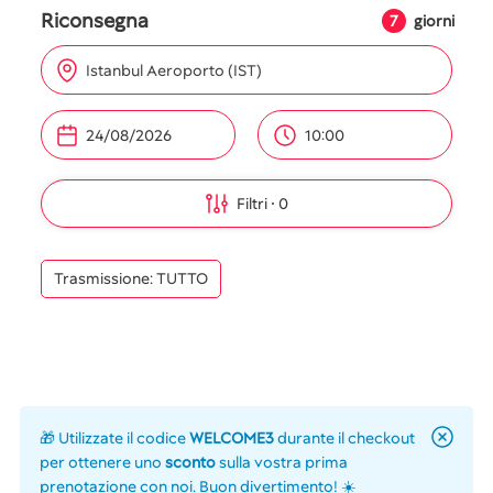
Riconsegna
7
giorni
Istanbul Aeroporto (IST)
10:00
Filtri
0
Trasmissione: TUTTO
🎁 Utilizzate il codice
WELCOME3
durante il checkout
per ottenere uno
sconto
sulla vostra prima
prenotazione con noi. Buon divertimento! ☀️