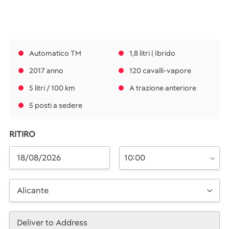
Automatico TM
1,8 litri | Ibrido
2017 anno
120 cavalli-vapore
5 litri / 100 km
A trazione anteriore
5 posti a sedere
RITIRO
10:00
Alicante
Deliver to Address