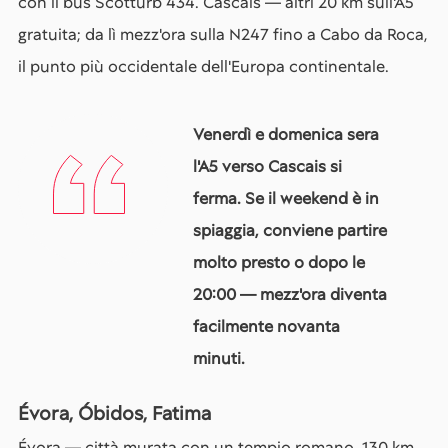
con il bus Scotturb 434. Cascais — altri 20 km sull'A5
gratuita; da lì mezz'ora sulla N247 fino a Cabo da Roca,
il punto più occidentale dell'Europa continentale.
Venerdì e domenica sera
l'A5 verso Cascais si
ferma. Se il weekend è in
spiaggia, conviene partire
molto presto o dopo le
20:00 — mezz'ora diventa
facilmente novanta
minuti.
Évora, Óbidos, Fatima
Évora — città murata con un tempio romano, 130 km