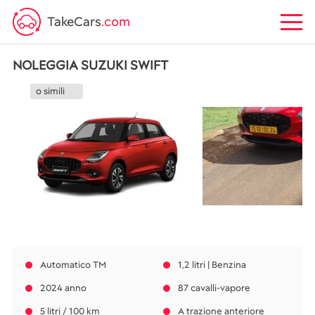
TakeCars
.com
NOLEGGIA SUZUKI SWIFT
o simili
Automatico TM
1,2 litri | Benzina
2024 anno
87 cavalli-vapore
5 litri / 100 km
A trazione anteriore