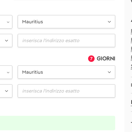
Mauritius
GIORNI
7
Mauritius