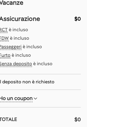
Vacanze
Assicurazione
$0
RCT
è incluso
FDW
è incluso
Passeggeri
è incluso
Furto
è incluso
Senza deposito
è incluso
Il deposito non è richiesto
Ho un coupon
$0
TOTALE