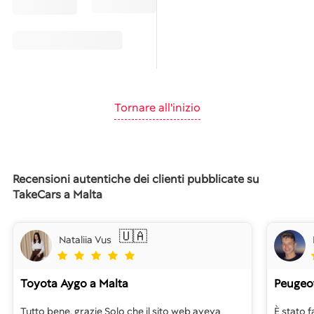
Tornare all'inizio
Recensioni autentiche dei clienti pubblicate su
TakeCars a Malta
🇺🇦
Nataliia Vus
Toyota Aygo
a Malta
Peugeot
Tutto bene, grazie Solo che il sito web aveva
È stato f