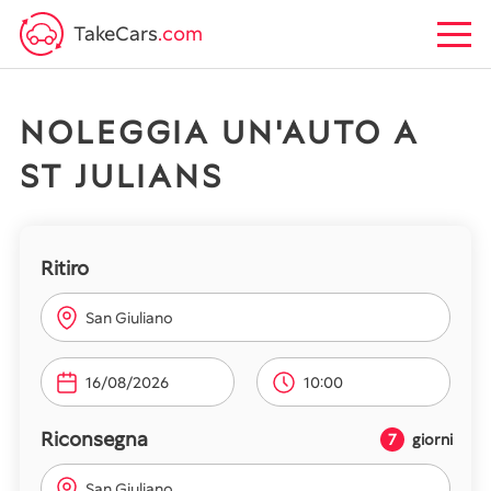
TakeCars
.com
NOLEGGIA UN'AUTO A
ST JULIANS
Ritiro
San Giuliano
10:00
Riconsegna
7
giorni
San Giuliano