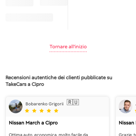
Tornare all'inizio
Recensioni autentiche dei clienti pubblicate su
TakeCars a Cipro
🇷🇺
Bobarenko Grigorii
Nissan March
a Cipro
Nissan
Ottima auto, economica, molto facile da
Grazie, t