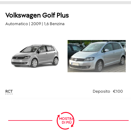
Volkswagen Golf Plus
Automatico | 2009 | 1,6 Benzina
Deposito
€100
RCT
MOSTRA
DI PIÙ