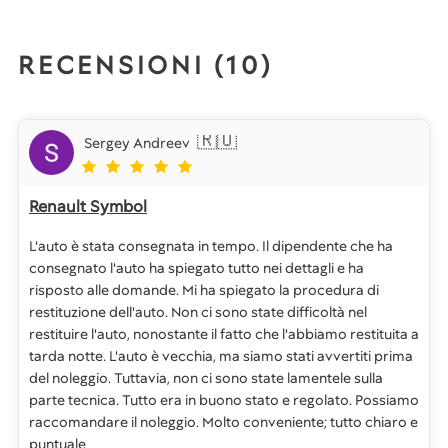
RECENSIONI (10)
🇷🇺
Sergey Andreev
Renault Symbol
L'auto è stata consegnata in tempo. Il dipendente che ha
consegnato l'auto ha spiegato tutto nei dettagli e ha
risposto alle domande. Mi ha spiegato la procedura di
restituzione dell'auto. Non ci sono state difficoltà nel
restituire l'auto, nonostante il fatto che l'abbiamo restituita a
tarda notte. L'auto è vecchia, ma siamo stati avvertiti prima
del noleggio. Tuttavia, non ci sono state lamentele sulla
parte tecnica. Tutto era in buono stato e regolato. Possiamo
raccomandare il noleggio. Molto conveniente; tutto chiaro e
puntuale