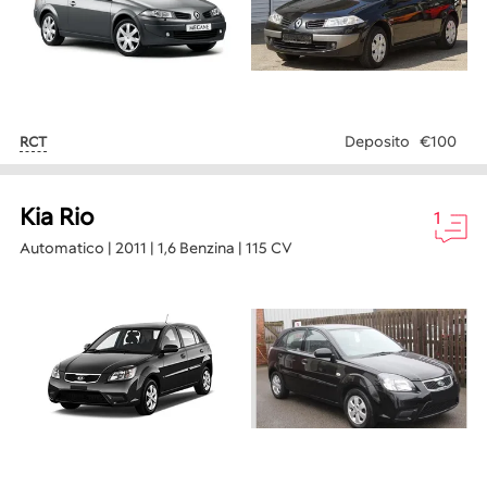
Deposito
€100
RCT
Kia Rio
1
Automatico | 2011 | 1,6 Benzina | 115 CV