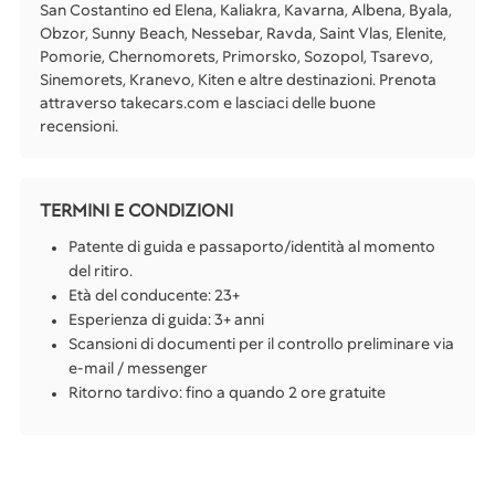
San Costantino ed Elena, Kaliakra, Kavarna, Albena, Byala,
Obzor, Sunny Beach, Nessebar, Ravda, Saint Vlas, Elenite,
Pomorie, Chernomorets, Primorsko, Sozopol, Tsarevo,
Sinemorets, Kranevo, Kiten e altre destinazioni. Prenota
attraverso takecars.com e lasciaci delle buone
recensioni.
TERMINI E CONDIZIONI
Patente di guida e passaporto/identità al momento
del ritiro.
Età del conducente: 23+
Esperienza di guida: 3+ anni
Scansioni di documenti per il controllo preliminare via
e-mail / messenger
Ritorno tardivo: fino a quando 2 ore gratuite