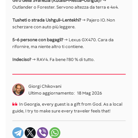
Giro della Svanezia (Kutaisi–Mestia–Ushguli)?
→
Outlander o Forester. Servono altezza da terra e 4x4.
Tusheti o strada Ushguli–Lentekhi?
→ Pajero IO. Non
scherzare con auto più leggere.
5–6 persone con bagagli?
→ Lexus GX470. Cara da
rifornire, ma niente altro ti contiene.
Indeciso?
→ RAV4. Fa bene l'80 % di tutto.
Giorgi Chikovani
Ultimo aggiornamento:
18 Mag 2026
In Georgia, every guest is a gift from God. As a local
guide, I try to make sure every traveler feels that!