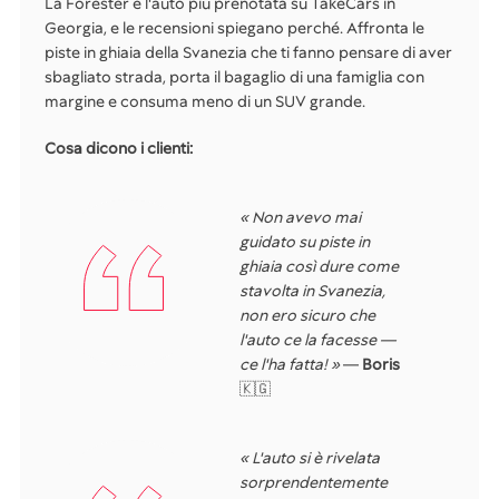
La Forester è l'auto più prenotata su TakeCars in
Georgia, e le recensioni spiegano perché. Affronta le
piste in ghiaia della Svanezia che ti fanno pensare di aver
sbagliato strada, porta il bagaglio di una famiglia con
margine e consuma meno di un SUV grande.
Cosa dicono i clienti:
« Non avevo mai
guidato su piste in
ghiaia così dure come
stavolta in Svanezia,
non ero sicuro che
l'auto ce la facesse —
ce l'ha fatta! »
—
Boris
🇰🇬
« L'auto si è rivelata
sorprendentemente