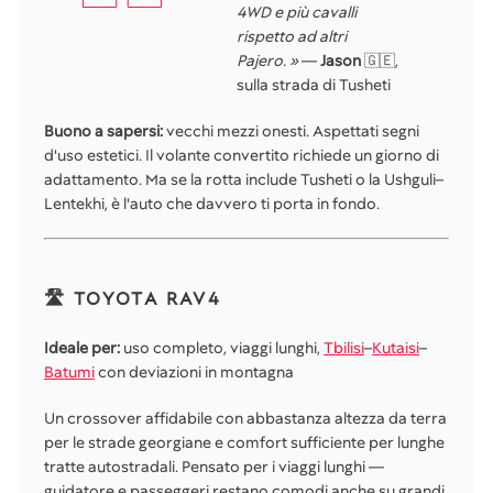
4WD e più cavalli
rispetto ad altri
Pajero. »
—
Jason
🇬🇪,
sulla strada di Tusheti
Buono a sapersi:
vecchi mezzi onesti. Aspettati segni
d'uso estetici. Il volante convertito richiede un giorno di
adattamento. Ma se la rotta include Tusheti o la Ushguli–
Lentekhi, è l'auto che davvero ti porta in fondo.
🛣️ TOYOTA RAV4
Ideale per:
uso completo, viaggi lunghi,
Tbilisi
–
Kutaisi
–
Batumi
con deviazioni in montagna
Un crossover affidabile con abbastanza altezza da terra
per le strade georgiane e comfort sufficiente per lunghe
tratte autostradali. Pensato per i viaggi lunghi —
guidatore e passeggeri restano comodi anche su grandi