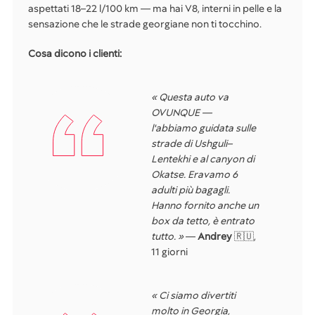
aspettati 18–22 l/100 km — ma hai V8, interni in pelle e la
sensazione che le strade georgiane non ti tocchino.
Cosa dicono i clienti:
« Questa auto va
OVUNQUE —
l'abbiamo guidata sulle
strade di Ushguli–
Lentekhi e al canyon di
Okatse. Eravamo 6
adulti più bagagli.
Hanno fornito anche un
box da tetto, è entrato
tutto. »
—
Andrey
🇷🇺,
11 giorni
« Ci siamo divertiti
molto in Georgia,