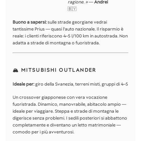
ragione. »
—
Andrei
🇧🇾
Buono a sapersi:
sulle strade georgiane vedrai
tantissime Prius — quasi l'auto nazionale. Il risparmio è
reale: i clienti riferiscono 4–5 l/100 km in autostrada. Non
adatta a strade di montagna o fuoristrada.
🏔️ MITSUBISHI OUTLANDER
Ideale per:
giro della Svanezia, terreni misti, gruppi di 4–5
Un crossover giapponese con vera vocazione
fuoristrada. Dinamico, manovrabile, abitacolo ampio —
ideale per viaggiare. Steppa e strade di montagna le
digerisce senza problemi. I sedili posteriori si abbattono
completamente e diventano un letto matrimoniale —
comodo per i più avventurosi.