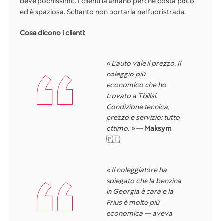
beve pochissimo. I clienti la amano perché costa poco
ed è spaziosa. Soltanto non portarla nel fuoristrada.
Cosa dicono i clienti:
« L'auto vale il prezzo. Il
noleggio più
economico che ho
trovato a Tbilisi.
Condizione tecnica,
prezzo e servizio: tutto
ottimo. »
—
Maksym
🇵🇱
« Il noleggiatore ha
spiegato che la benzina
in Georgia è cara e la
Prius è molto più
economica — aveva