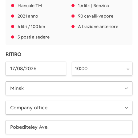
Manuale TM
1,6 litri | Benzina
2021 anno
90 cavalli-vapore
6 litri / 100 km
A trazione anteriore
5 posti a sedere
RITIRO
10:00
Minsk
Company office