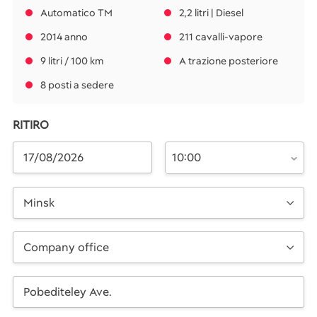
Automatico TM
2,2 litri | Diesel
2014 anno
211 cavalli-vapore
9 litri / 100 km
A trazione posteriore
8 posti a sedere
RITIRO
10:00
Minsk
Company office