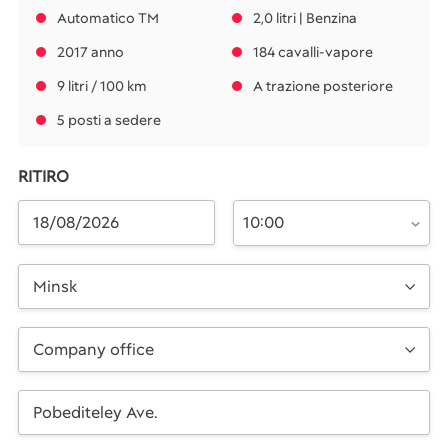
Automatico TM
2,0 litri | Benzina
2017 anno
184 cavalli-vapore
9 litri / 100 km
A trazione posteriore
5 posti a sedere
RITIRO
10:00
Minsk
Company office