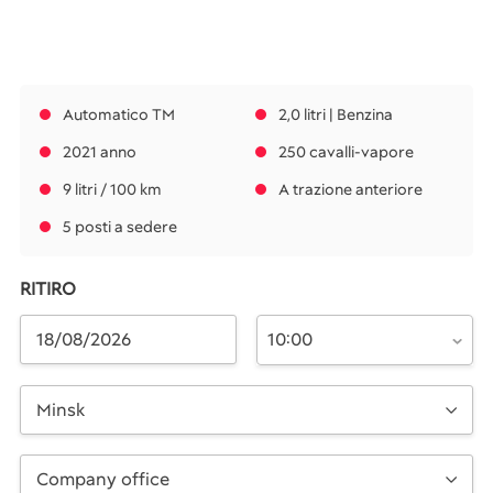
Automatico TM
2,0 litri | Benzina
2021 anno
250 cavalli-vapore
9 litri / 100 km
A trazione anteriore
5 posti a sedere
RITIRO
10:00
Minsk
Company office