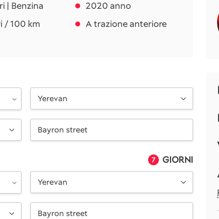
tri | Benzina
2020 anno
tri / 100 km
A trazione anteriore
Yerevan
GIORNI
7
Yerevan