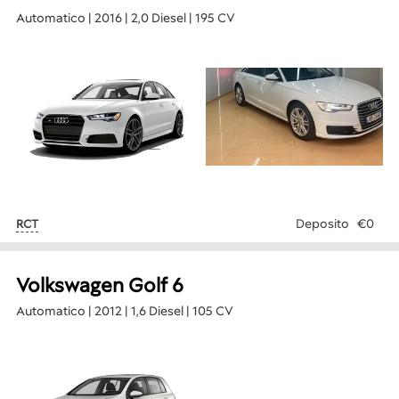
Automatico | 2016 | 2,0 Diesel | 195 CV
Deposito
€0
RCT
Volkswagen Golf 6
Automatico | 2012 | 1,6 Diesel | 105 CV