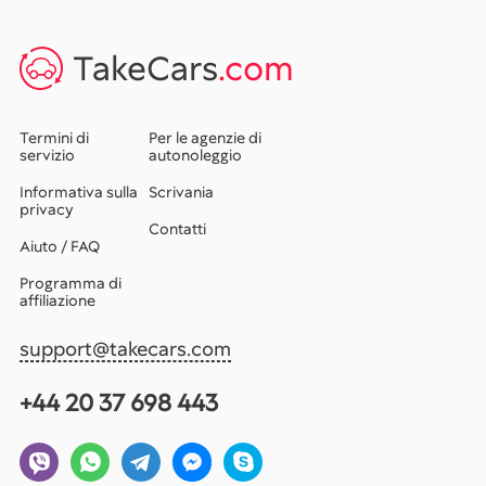
TakeCars
.com
Termini di
Per le agenzie di
servizio
autonoleggio
Informativa sulla
Scrivania
privacy
Contatti
Aiuto / FAQ
Programma di
affiliazione
support@takecars.com
+44 20 37 698 443