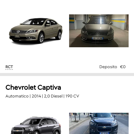
Deposito
€0
RCT
Chevrolet Captiva
Automatico | 2014 | 2,0 Diesel | 190 CV