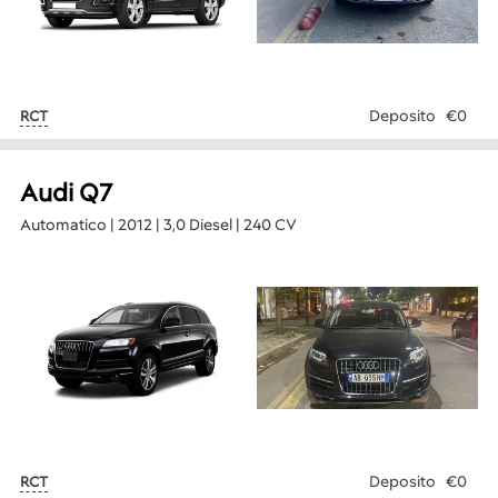
Deposito
€0
RCT
Audi Q7
Automatico | 2012 | 3,0 Diesel | 240 CV
Deposito
€0
RCT